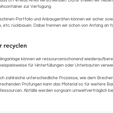
ss oft etwas Altes verschwinden. Dafür stellen wir neb
eihcontainer zur Verfügung.
hinen-Portfolio und Anbaugeräten können wir sicher sowi
 etc. rückbauen. Dabei trennen wir schon von Anfang an f
r recyclen
linganlage können wir ressourcenschonend wiederaufberei
beispielsweise für Hinterfüllungen oder Unterbauten verw
h zahlreiche unterschiedliche Prozesse, wie dem Brechen
rechenden Prüfungen kann das Material so für weitere Ba
 Ressourcen. Abfälle werden sorgsam umweltverträglich bes