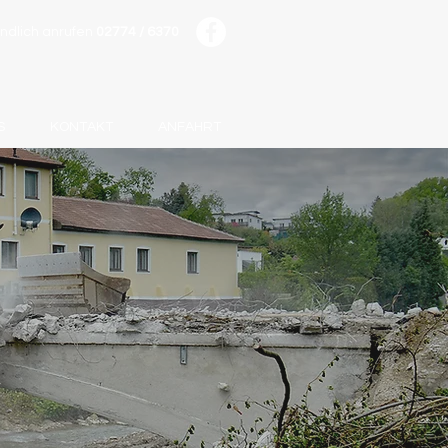
indlich anrufen
02774 / 6370
S
KONTAKT
ANFAHRT