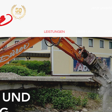
Jetzt unverb
START
LEISTUNGEN
ÜBER UNS
JOB
 UND