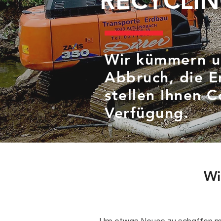
RECYCLI
Wir kümmern u
Abbruch, die E
stellen Ihnen C
Verfügung.
Wi