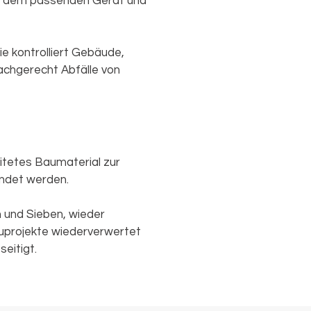
en dem passenden Gerät und
e kontrolliert Gebäude,
achgerecht Abfälle von
tetes Baumaterial zur
endet werden.
 und Sieben, wieder
uprojekte wiederverwertet
eitigt.